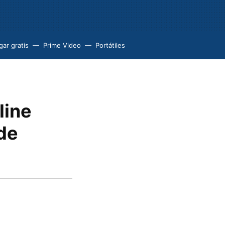
ar gratis
Prime Video
Portátiles
line
de