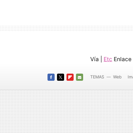
Vía |
Etc
Enlace
TEMAS
Web
Im
FACEBOOK
TWITTER
FLIPBOARD
E-
MAIL