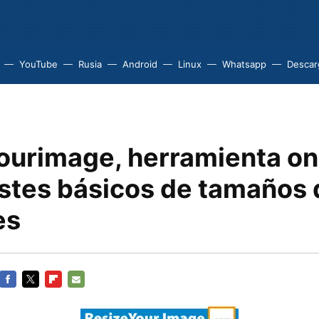
YouTube
Rusia
Android
Linux
Whatsapp
Descarg
ourimage, herramienta on
ustes básicos de tamaños 
es
FACEBOOK
TWITTER
FLIPBOARD
E-
MAIL