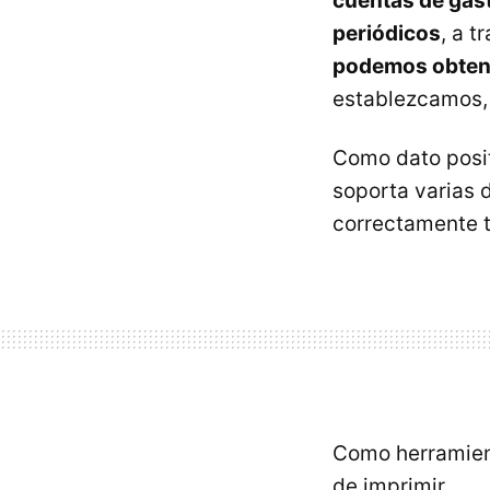
cuentas de gast
periódicos
, a t
podemos obtener
establezcamos, 
Como dato positi
soporta varias 
correctamente t
Como herramient
de imprimir.