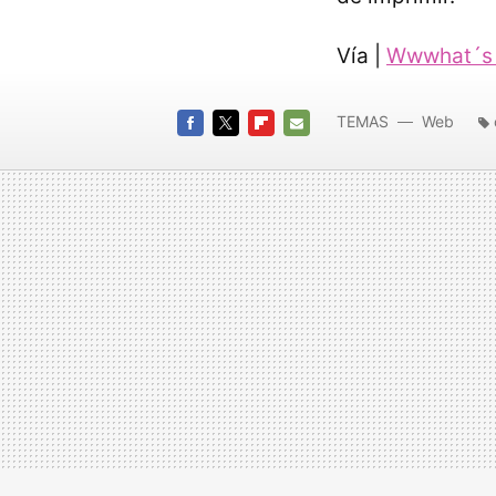
Vía |
Wwwhat´s
TEMAS
Web
FACEBOOK
TWITTER
FLIPBOARD
E-
MAIL