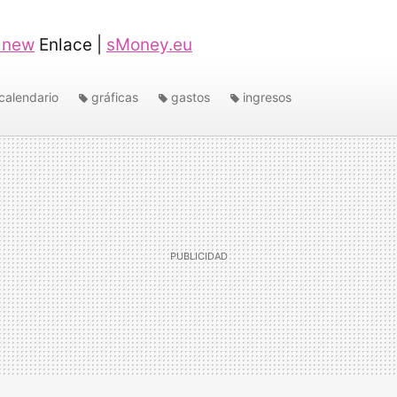
 new
Enlace |
sMoney.eu
calendario
gráficas
gastos
ingresos