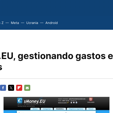
 Z
Meta
Ucrania
Android
EU, gestionando gastos 
s
FACEBOOK
TWITTER
FLIPBOARD
E-
MAIL