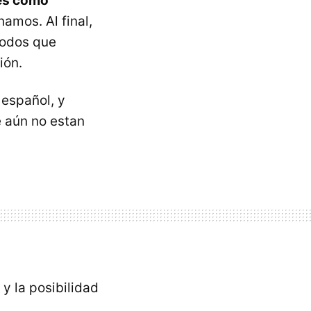
les como
namos. Al final,
iodos que
ión.
 español, y
e aún no estan
y la posibilidad