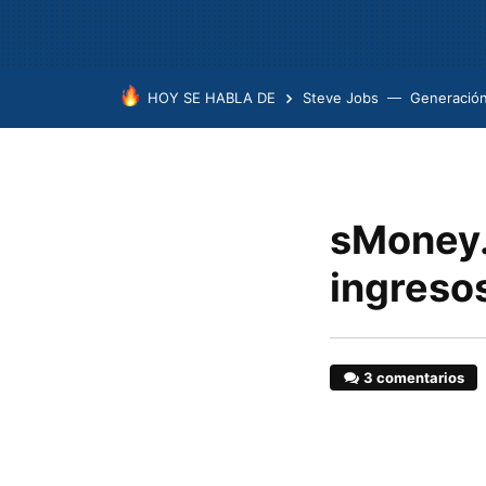
HOY SE HABLA DE
Steve Jobs
Generación
sMoney.
ingreso
3 comentarios