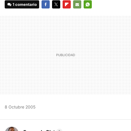
1 comentario
FACEBOOK
TWITTER
FLIPBOARD
E-
WHATSAPP
MAIL
8 Octubre 2005