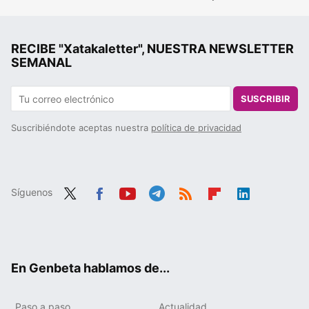
RECIBE "Xatakaletter", NUESTRA NEWSLETTER
SEMANAL
SUSCRIBIR
Suscribiéndote aceptas nuestra
política de privacidad
Síguenos
Twit
Fac
You
Tele
RSS
Flip
Link
ter
ebo
tub
gra
boa
edIn
ok
e
m
rd
En Genbeta hablamos de...
Paso a paso
Actualidad