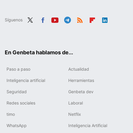
Síguenos
Twit
Fac
You
Tele
RSS
Flip
Link
ter
ebo
tub
gra
boa
edIn
ok
e
m
rd
En Genbeta hablamos de...
Paso a paso
Actualidad
Inteligencia artificial
Herramientas
Seguridad
Genbeta dev
Redes sociales
Laboral
timo
Netflix
WhatsApp
Inteligencia Artificial