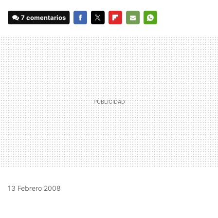
7 comentarios
FACEBOOK
TWITTER
FLIPBOARD
E-
WHATSAPP
MAIL
13 Febrero 2008