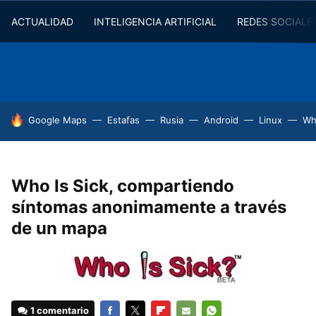
ACTUALIDAD
INTELIGENCIA ARTIFICIAL
REDES SOCIALE
HOY SE HABLA DE
Google Maps
Estafas
Rusia
Android
Linux
Wh
Who Is Sick, compartiendo
síntomas anonimamente a través
de un mapa
1 comentario