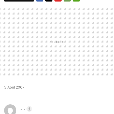
FACEBOOK
TWITTER
FLIPBOARD
E-
WHATSAPP
MAIL
5 Abril 2007
- -