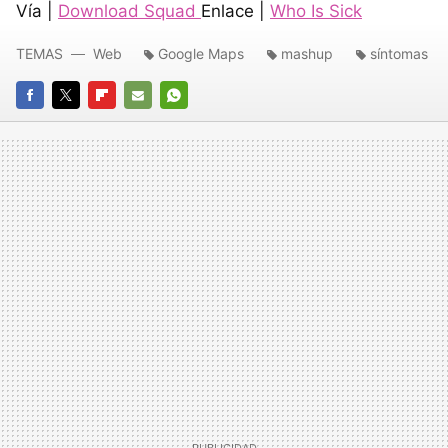
Vía |
Download Squad
Enlace |
Who Is Sick
TEMAS
Web
Google Maps
mashup
síntomas
FACEBOOK
TWITTER
FLIPBOARD
E-
WHATSAPP
MAIL