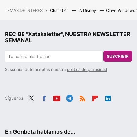
TEMAS DE INTERÉS
Chat GPT
IA Disney
Clave Windows
RECIBE "Xatakaletter", NUESTRA NEWSLETTER
SEMANAL
SUSCRIBIR
Suscribiéndote aceptas nuestra
política de privacidad
Síguenos
Twit
Fac
You
Tele
RSS
Flip
Link
ter
ebo
tub
gra
boa
edIn
ok
e
m
rd
En Genbeta hablamos de...