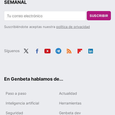
SEMANAL
SUSCRIBIR
Suscribiéndote aceptas nuestra
política de privacidad
Síguenos
Twit
Fac
You
Tele
RSS
Flip
Link
ter
ebo
tub
gra
boa
edIn
ok
e
m
rd
En Genbeta hablamos de...
Paso a paso
Actualidad
Inteligencia artificial
Herramientas
Seguridad
Genbeta dev