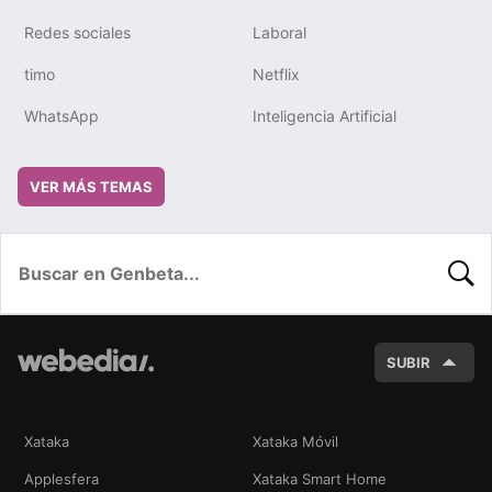
Redes sociales
Laboral
timo
Netflix
WhatsApp
Inteligencia Artificial
VER MÁS TEMAS
BUSC
SUBIR
Xataka
Xataka Móvil
Applesfera
Xataka Smart Home