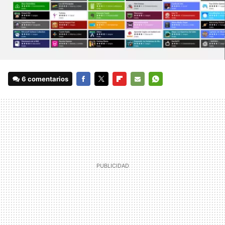
6 comentarios
FACEBOOK
TWITTER
FLIPBOARD
E-
WHATSAPP
MAIL