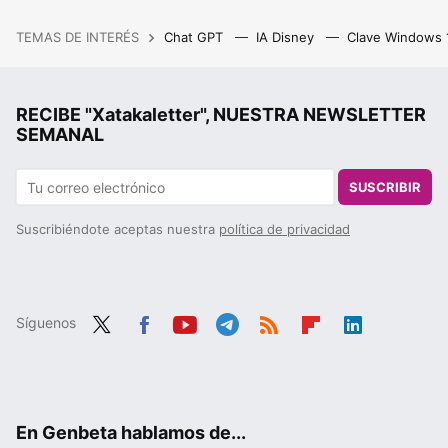
TEMAS DE INTERÉS
Chat GPT
IA Disney
Clave Windows
RECIBE "Xatakaletter", NUESTRA NEWSLETTER
SEMANAL
SUSCRIBIR
Suscribiéndote aceptas nuestra
política de privacidad
Síguenos
Twit
Fac
You
Tele
RSS
Flip
Link
ter
ebo
tub
gra
boa
edIn
ok
e
m
rd
En Genbeta hablamos de...