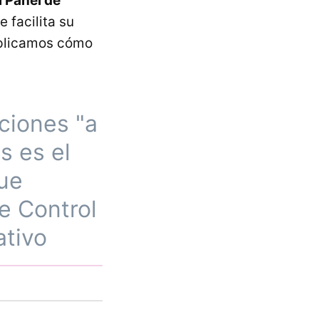
l Panel de
 facilita su
explicamos cómo
ciones "a
s es el
ue
de Control
ativo