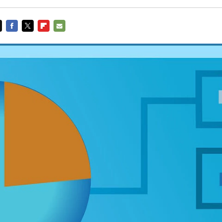
FACEBOOK
TWITTER
FLIPBOARD
E-
MAIL