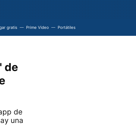
ar gratis
Prime Video
Portátiles
' de
e
 app de
hay una