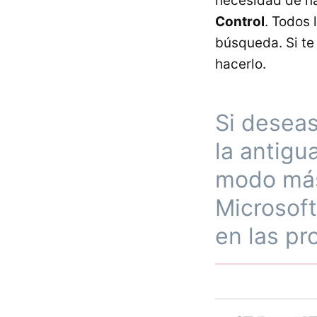
necesidad de n
Control
. Todos 
búsqueda. Si te
hacerlo.
Si deseas
la antigu
modo más 
Microsoft
en las pr