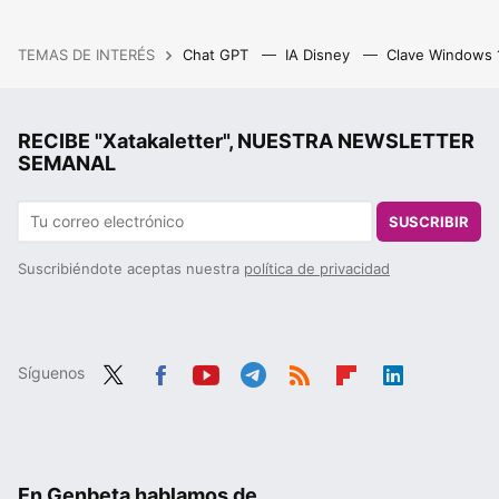
TEMAS DE INTERÉS
Chat GPT
IA Disney
Clave Windows
RECIBE "Xatakaletter", NUESTRA NEWSLETTER
SEMANAL
SUSCRIBIR
Suscribiéndote aceptas nuestra
política de privacidad
Síguenos
Twit
Fac
You
Tele
RSS
Flip
Link
ter
ebo
tub
gra
boa
edIn
ok
e
m
rd
En Genbeta hablamos de...