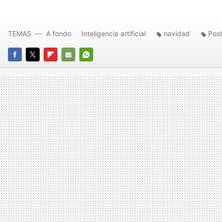
TEMAS
A fondo
Inteligencia artificial
navidad
Pos
FACEBOOK
TWITTER
FLIPBOARD
E-
WHATSAPP
MAIL