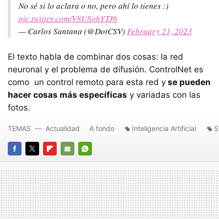
No sé si lo aclara o no, pero ahí lo tienes :)
pic.twitter.com/V8USohYTJ6
— Carlos Santana (@DotCSV)
February 21, 2023
El texto habla de combinar dos cosas: la red
neuronal y el problema de difusión. ControlNet es
como un control remoto para esta red y
se pueden
hacer cosas más específicas
y variadas con las
fotos.
TEMAS
Actualidad
A fondo
Inteligencia Artificial
S
FACEBOOK
TWITTER
FLIPBOARD
E-
WHATSAPP
MAIL