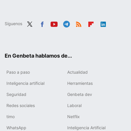
Síguenos
Twit
Fac
You
Tele
RSS
Flip
Link
ter
ebo
tub
gra
boa
edIn
ok
e
m
rd
En Genbeta hablamos de...
Paso a paso
Actualidad
Inteligencia artificial
Herramientas
Seguridad
Genbeta dev
Redes sociales
Laboral
timo
Netflix
WhatsApp
Inteligencia Artificial