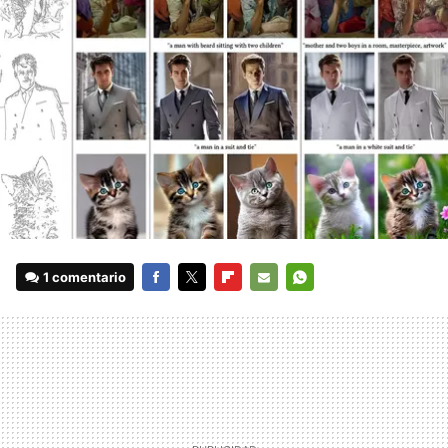
1 comentario
FACEBOOK
TWITTER
FLIPBOARD
E-
WHATSAPP
MAIL