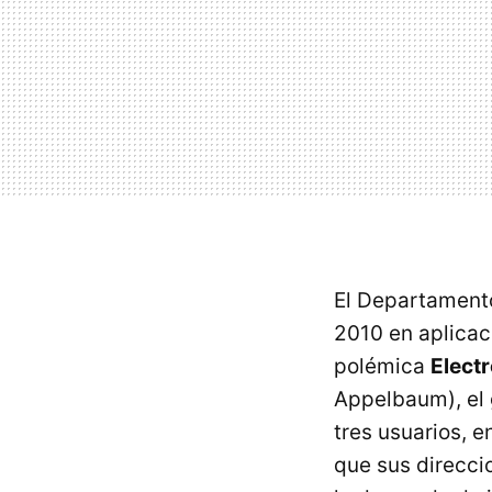
El Departamento 
2010 en aplicac
polémica
Elect
Appelbaum), el g
tres usuarios, e
que sus direcci