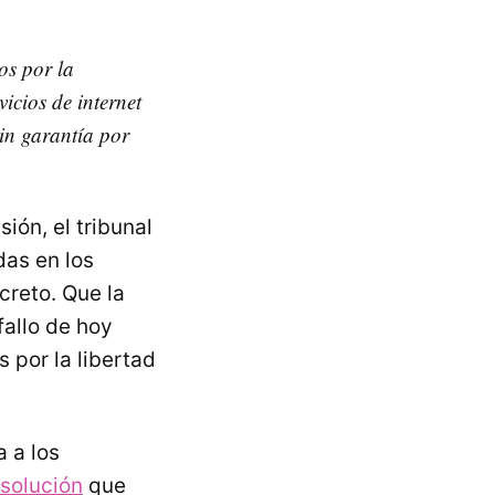
os por la
icios de internet
in garantía por
ión, el tribunal
das en los
creto. Que la
allo de hoy
 por la libertad
 a los
esolución
que