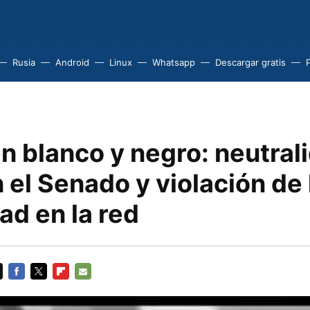
Rusia
Android
Linux
Whatsapp
Descargar gratis
n blanco y negro: neutral
n el Senado y violación de 
ad en la red
FACEBOOK
TWITTER
FLIPBOARD
E-
MAIL