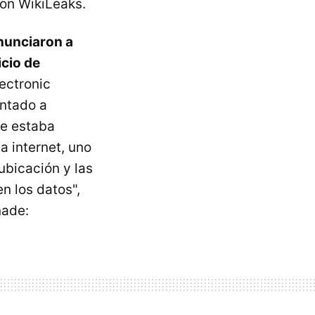
on WikiLeaks.
enunciaron a
icio de
lectronic
entado a
ue estaba
 internet, uno
ubicación y las
n los datos",
ñade: