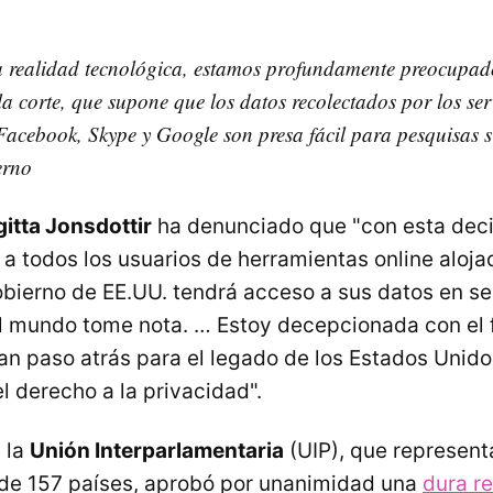
ta realidad tecnológica, estamos profundamente preocupad
a corte, que supone que los datos recolectados por los serv
Facebook, Skype y Google son presa fácil para pesquisas s
erno
gitta Jonsdottir
ha denunciado que "con esta decis
 a todos los usuarios de herramientas online aloja
obierno de EE.UU. tendrá acceso a sus datos en se
l mundo tome nota. … Estoy decepcionada con el f
an paso atrás para el legado de los Estados Unidos
l derecho a la privacidad".
 la
Unión Interparlamentaria
(UIP), que representa
 de 157 países, aprobó por unanimidad una
dura r