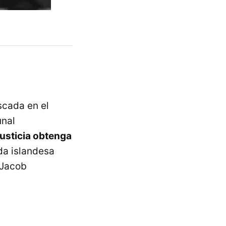
scada en el
unal
usticia obtenga
da islandesa
 Jacob