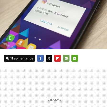
11 comentarios
FACEBOOK
TWITTER
FLIPBOARD
E-
WHATSAPP
MAIL