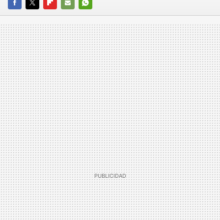
FACEBOOK
TWITTER
FLIPBOARD
E-
WHATSAPP
MAIL