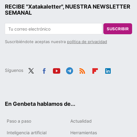
RECIBE "Xatakaletter", NUESTRA NEWSLETTER
SEMANAL
SUSCRIBIR
Suscribiéndote aceptas nuestra
política de privacidad
Síguenos
Twit
Fac
You
Tele
RSS
Flip
Link
ter
ebo
tub
gra
boa
edIn
ok
e
m
rd
En Genbeta hablamos de...
Paso a paso
Actualidad
Inteligencia artificial
Herramientas