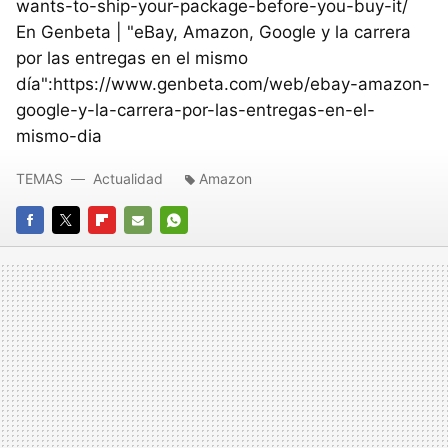
wants-to-ship-your-package-before-you-buy-it/
En Genbeta | "eBay, Amazon, Google y la carrera
por las entregas en el mismo
día":https://www.genbeta.com/web/ebay-amazon-
google-y-la-carrera-por-las-entregas-en-el-
mismo-dia
TEMAS
Actualidad
Amazon
FACEBOOK
TWITTER
FLIPBOARD
E-
WHATSAPP
MAIL