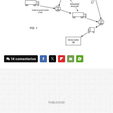
14 comentarios
FACEBOOK
TWITTER
FLIPBOARD
E-
WHATSAPP
MAIL