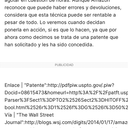
reconoce que puede haber errores y devoluciones,
considera que esta técnica puede ser rentable a
pesar de todo. Lo veremos cuando decidan
ponerla en acción, si es que lo hacen, ya que por
ahora como decimos se trata de una patente que
han solicitado y les ha sido concedida.
Enlace | "Patente":http://pdfpiw.uspto.gov/.piw?
Docid=08615473&homeurl=http%3A%2F%2Fpatft.usp
Parser%3FSect1%3DPTO2%2526Sect2%3DHITOFF%
bool.html%2526r%3D1%2526f%3DG%2526l%3D50%2
Vía | "The Wall Street
Journal":http://blogs.wsj.com/digits/2014/01/17/ama