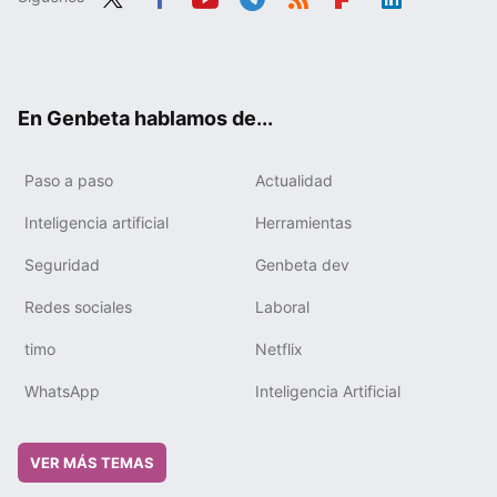
Twit
Fac
You
Tele
RSS
Flip
Link
ter
ebo
tub
gra
boa
edIn
ok
e
m
rd
En Genbeta hablamos de...
Paso a paso
Actualidad
Inteligencia artificial
Herramientas
Seguridad
Genbeta dev
Redes sociales
Laboral
timo
Netflix
WhatsApp
Inteligencia Artificial
VER MÁS TEMAS