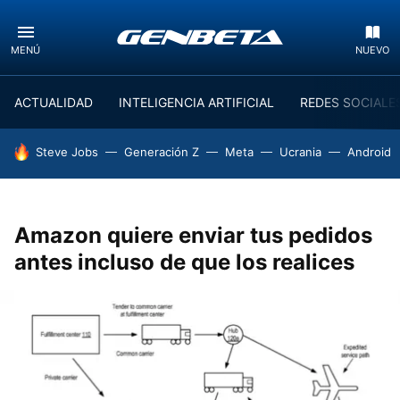
MENÚ
NUEVO
ACTUALIDAD
INTELIGENCIA ARTIFICIAL
REDES SOCIALE
HOY SE HABLA DE
Steve Jobs
Generación Z
Meta
Ucrania
Android
Amazon quiere enviar tus pedidos
antes incluso de que los realices