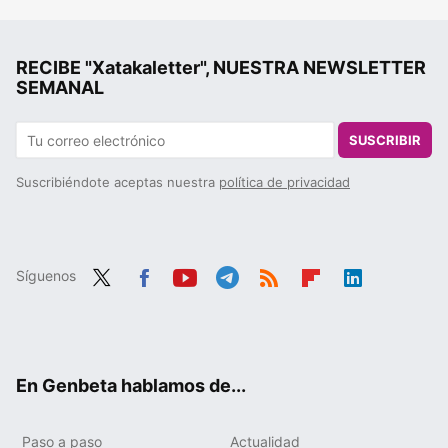
RECIBE "Xatakaletter", NUESTRA NEWSLETTER
SEMANAL
SUSCRIBIR
Suscribiéndote aceptas nuestra
política de privacidad
Síguenos
Twit
Fac
You
Tele
RSS
Flip
Link
ter
ebo
tub
gra
boa
edIn
ok
e
m
rd
En Genbeta hablamos de...
Paso a paso
Actualidad