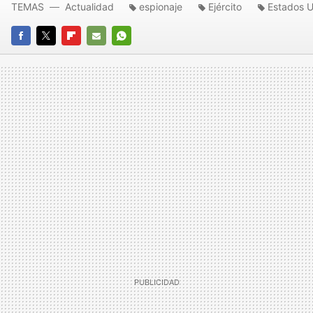
TEMAS
Actualidad
espionaje
Ejército
Estados U
FACEBOOK
TWITTER
FLIPBOARD
E-
WHATSAPP
MAIL