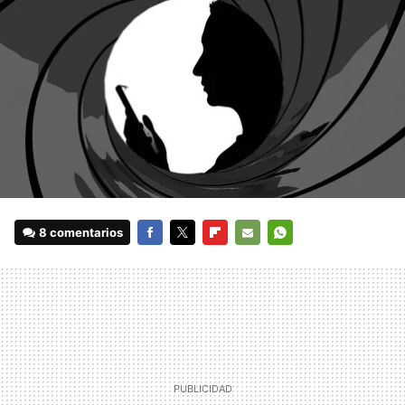
8 comentarios
FACEBOOK
TWITTER
FLIPBOARD
E-
WHATSAPP
MAIL