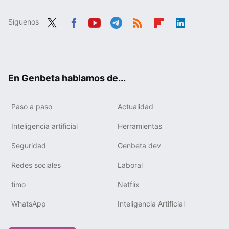
Síguenos
Twit
Fac
You
Tele
RSS
Flip
Link
ter
ebo
tub
gra
boa
edIn
ok
e
m
rd
En Genbeta hablamos de...
Paso a paso
Actualidad
Inteligencia artificial
Herramientas
Seguridad
Genbeta dev
Redes sociales
Laboral
timo
Netflix
WhatsApp
Inteligencia Artificial