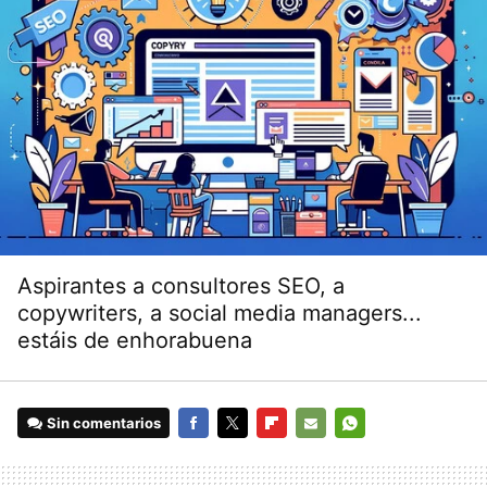
Aspirantes a consultores SEO, a
copywriters, a social media managers...
estáis de enhorabuena
Sin comentarios
FACEBOOK
TWITTER
FLIPBOARD
E-
WHATSAPP
MAIL