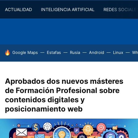
ACTUALIDAD
INTELIGENCIA ARTIFICIAL
REDES SOCIALE
HOY SE HABLA DE
Google Maps
Estafas
Rusia
Android
Linux
Wh
Aprobados dos nuevos másteres
de Formación Profesional sobre
contenidos digitales y
posicionamiento web