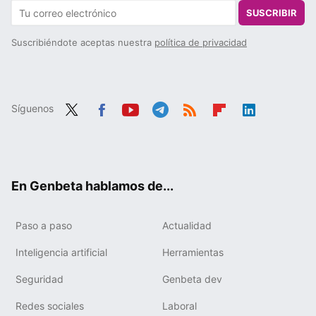
SUSCRIBIR
Suscribiéndote aceptas nuestra
política de privacidad
Síguenos
Twit
Fac
You
Tele
RSS
Flip
Link
ter
ebo
tub
gra
boa
edIn
ok
e
m
rd
En Genbeta hablamos de...
Paso a paso
Actualidad
Inteligencia artificial
Herramientas
Seguridad
Genbeta dev
Redes sociales
Laboral