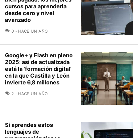
cursos para aprenderla
desde cero y nivel
avanzado
COMENTARIOS
0
HACE UN AÑO
Google+ y Flash en pleno
2025: así de actualizada
está la 'formación digital'
en la que Castilla y León
invierte 6,8 millones
COMENTARIOS
2
HACE UN AÑO
Si aprendes estos
lenguajes de