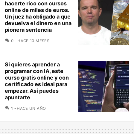
hacerte rico con cursos
online de miles de euros.
Un juez ha obligado a que
devuelva el dinero en una
pionera sentencia
COMENTARIOS
0
HACE 10 MESES
Si quieres aprender a
programar con IA, este
curso gratis online y con
certificado es ideal para
empezar. Así puedes
apuntarte
COMENTARIOS
1
HACE UN AÑO