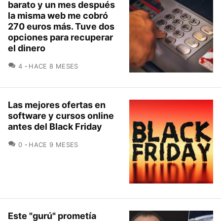
barato y un mes después
la misma web me cobró
270 euros más. Tuve dos
opciones para recuperar
el dinero
COMENTARIOS
4
HACE 8 MESES
Las mejores ofertas en
software y cursos online
antes del Black Friday
COMENTARIOS
0
HACE 9 MESES
Este "gurú" prometía