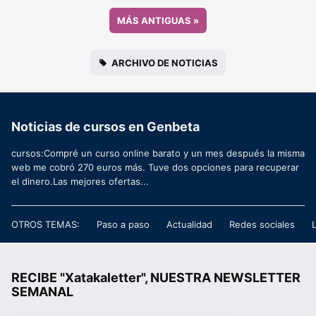
MÁS ANTIGUAS
»
ARCHIVO DE NOTICIAS
Noticias de cursos en Genbeta
cursos:Compré un curso online barato y un mes después la misma
web me cobró 270 euros más. Tuve dos opciones para recuperar
el dinero.Las mejores ofertas...
OTROS TEMAS:
Paso a paso
Actualidad
Redes sociales
RECIBE "Xatakaletter", NUESTRA NEWSLETTER
SEMANAL