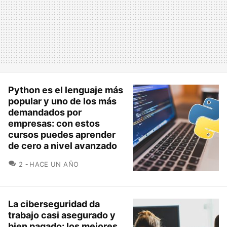
Python es el lenguaje más
popular y uno de los más
demandados por
empresas: con estos
cursos puedes aprender
de cero a nivel avanzado
COMENTARIOS
2
HACE UN AÑO
La ciberseguridad da
trabajo casi asegurado y
bien pagado: los mejores