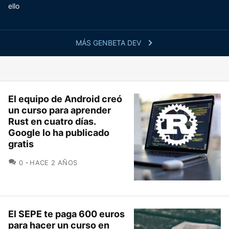
ello
MÁS GENBETA DEV
El equipo de Android creó
un curso para aprender
Rust en cuatro días.
Google lo ha publicado
gratis
COMENTARIOS
0
HACE 2 AÑOS
El SEPE te paga 600 euros
para hacer un curso en