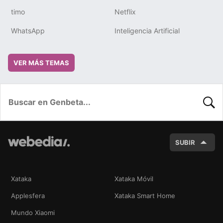
timo
Netflix
WhatsApp
Inteligencia Artificial
VER MÁS TEMAS
BUSC
SUBIR
Xataka
Xataka Móvil
Applesfera
Xataka Smart Home
Mundo Xiaomi