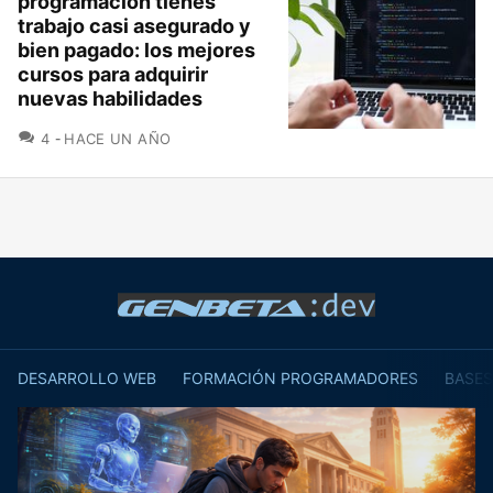
programación tienes
trabajo casi asegurado y
bien pagado: los mejores
cursos para adquirir
nuevas habilidades
COMENTARIOS
4
HACE UN AÑO
DESARROLLO WEB
FORMACIÓN PROGRAMADORES
BASES