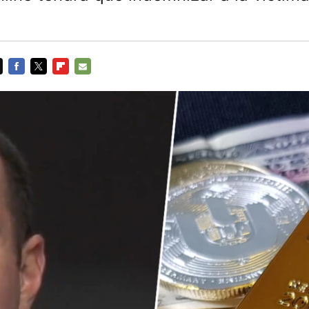
FACEBOOK
TWITTER
FLIPBOARD
E-
MAIL