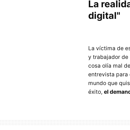
La realid
digital"
La víctima de e
y trabajador de 
cosa olía mal d
entrevista para
mundo que quisie
éxito,
el demand