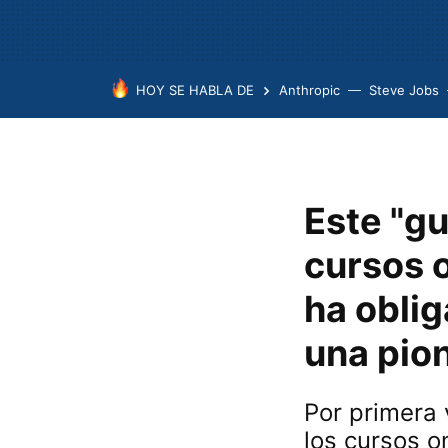
HOY SE HABLA DE
Anthropic
Steve Jobs
Este "gu
cursos o
ha oblig
una pio
Por primera 
los cursos o