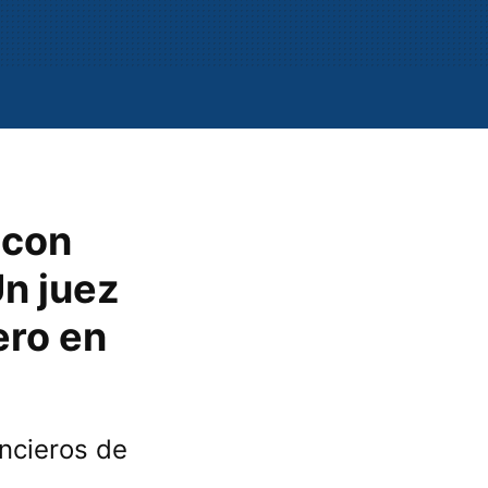
 con
Un juez
ero en
ncieros de
a