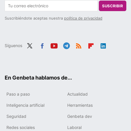
SUSCRIBIR
Suscribiéndote aceptas nuestra
política de privacidad
Síguenos
Twit
Fac
You
Tele
RSS
Flip
Link
ter
ebo
tub
gra
boa
edIn
ok
e
m
rd
En Genbeta hablamos de...
Paso a paso
Actualidad
Inteligencia artificial
Herramientas
Seguridad
Genbeta dev
Redes sociales
Laboral