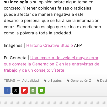
su ideología
o su opinión sobre algún tema en
concreto. Y tener opiniones falsas o radicales
puede afectar de manera negativa a este
desarrollo personal que se hará sin la información
veraz. Siendo esto es algo que se iría extendiendo
como la pólvora a toda la sociedad.
Imágenes |
Hartono Creative Studio
AFP
En Genbeta |
Una experta desvela el mayor error
que comete la Generación Z en las entrevistas de
trabajo y da un consejo: vístete
TEMAS
Actualidad
bill gates
Generación Z
Desi
FACEBOOK
TWITTER
FLIPBOARD
E-
WHATSAPP
MAIL