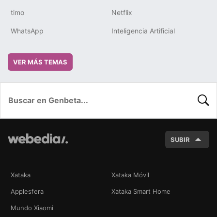
timo
Netflix
WhatsApp
Inteligencia Artificial
VER MÁS TEMAS
BUSC
SUBIR
Xataka
Xataka Móvil
Applesfera
Xataka Smart Home
Mundo Xiaomi