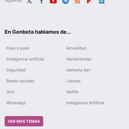
Síguenos
Twit
Fac
You
Tele
RSS
Flip
Link
ter
ebo
tub
gra
boa
edIn
ok
e
m
rd
En Genbeta hablamos de...
Paso a paso
Actualidad
Inteligencia artificial
Herramientas
Seguridad
Genbeta dev
Redes sociales
Laboral
timo
Netflix
WhatsApp
Inteligencia Artificial
VER MÁS TEMAS