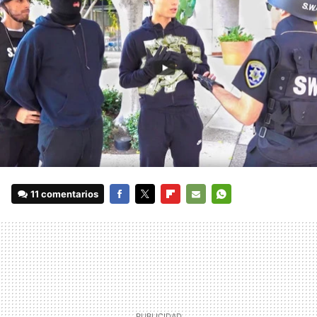
11 comentarios
FACEBOOK
TWITTER
FLIPBOARD
E-
WHATSAPP
MAIL