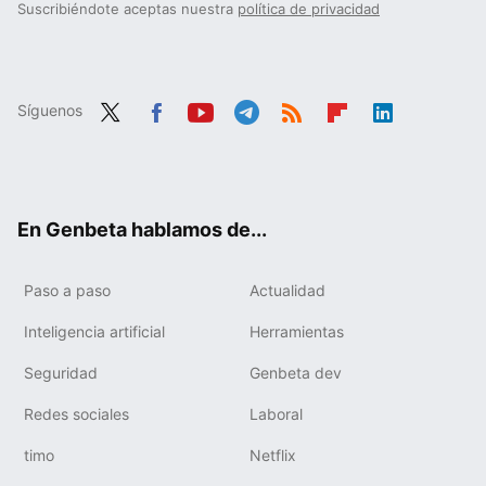
Suscribiéndote aceptas nuestra
política de privacidad
Síguenos
Twit
Fac
You
Tele
RSS
Flip
Link
ter
ebo
tub
gra
boa
edIn
ok
e
m
rd
En Genbeta hablamos de...
Paso a paso
Actualidad
Inteligencia artificial
Herramientas
Seguridad
Genbeta dev
Redes sociales
Laboral
timo
Netflix