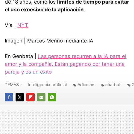
de 18 años, como los
límites de tiempo para evitar
el uso excesivo de la aplicación
.
Vía |
NYT
Imagen | Marcos Merino mediante IA
En Genbeta |
Las personas recurren a la IA para el
amor y la compañía. Están pagando por tener una
pareja y es un éxito
TEMAS
Inteligencia artificial
Adicción
chatbot
G
FACEBOOK
TWITTER
FLIPBOARD
E-
WHATSAPP
MAIL