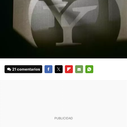
21 comentarios
FACEBOOK
TWITTER
FLIPBOARD
E-
WHATSAPP
MAIL