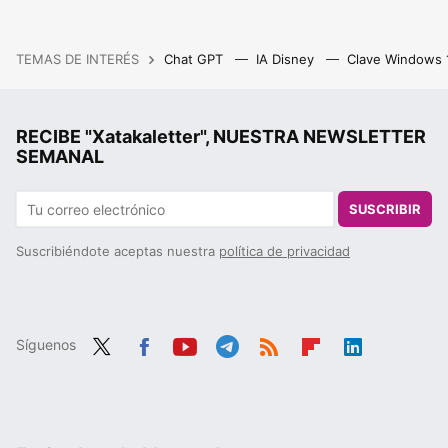
TEMAS DE INTERÉS
Chat GPT
IA Disney
Clave Windows
RECIBE "Xatakaletter", NUESTRA NEWSLETTER
SEMANAL
SUSCRIBIR
Suscribiéndote aceptas nuestra
política de privacidad
Síguenos
Twit
Fac
You
Tele
RSS
Flip
Link
ter
ebo
tub
gra
boa
edIn
ok
e
m
rd