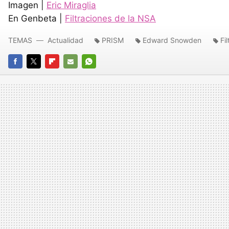
Imagen |
Eric Miraglia
En Genbeta |
Filtraciones de la NSA
TEMAS
Actualidad
PRISM
Edward Snowden
Fi
FACEBOOK
TWITTER
FLIPBOARD
E-
WHATSAPP
MAIL