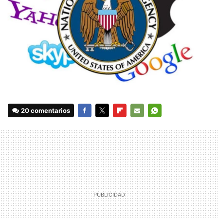
20 comentarios
FACEBOOK
TWITTER
FLIPBOARD
E-
WHATSAPP
MAIL