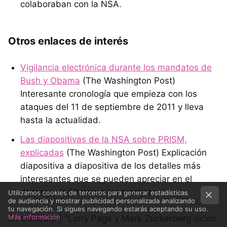
colaboraban con la NSA.
Otros enlaces de interés
Vigilancia electrónica durante los mandatos de
Bush y Obama
(The Washington Post)
Interesante cronología que empieza con los
ataques del 11 de septiembre de 2011 y lleva
hasta la actualidad.
Las diapositivas de la NSA sobre PRISM,
explicadas
(The Washington Post) Explicación
diapositiva a diapositiva de los detalles más
interesantes que se pueden apreciar en el
documento filtrado a los medios.
Utilizamos cookies de terceros para generar estadísticas
de audiencia y mostrar publicidad personalizada analizando
tu navegación. Si sigues navegando estarás aceptando su uso.
Más información
En Genbeta | "Larry Page y Mark Zuckerberg dicen