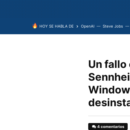
HOY SE HABLA DE
OpenAI
Steve Jobs
Un fallo
Sennhei
Windows
desinsta
4 comentarios