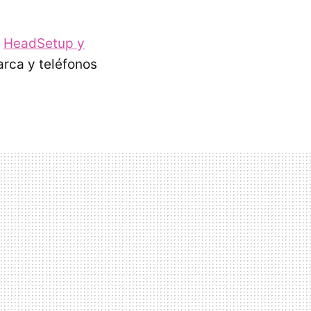
e
HeadSetup y
arca y teléfonos