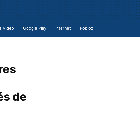
e Video
Google Play
Internet
Roblox
res
és de