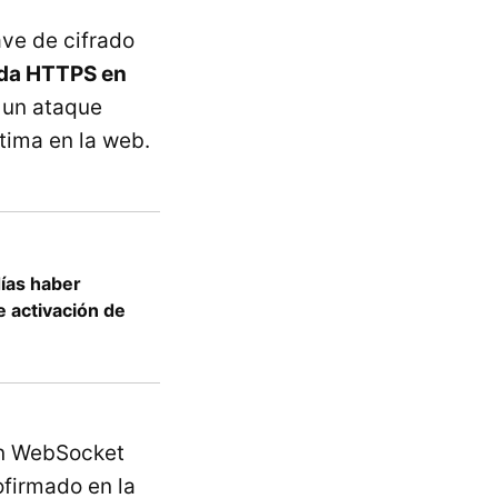
ave de cifrado
ida HTTPS en
 un ataque
tima en la web.
ías haber
e activación de
un WebSocket
ofirmado en la