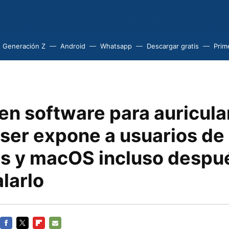
Generación Z
Android
Whatsapp
Descargar gratis
Prim
 en software para auricula
ser expone a usuarios de
 y macOS incluso despu
larlo