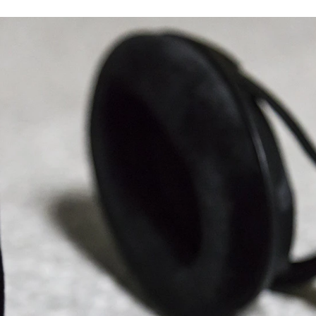
FACEBOOK
TWITTER
FLIPBOARD
E-
MAIL