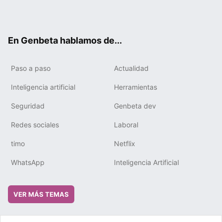
Twit
Fac
You
Tele
RSS
Flip
Link
ter
ebo
tub
gra
boa
edIn
ok
e
m
rd
En Genbeta hablamos de...
Paso a paso
Actualidad
Inteligencia artificial
Herramientas
Seguridad
Genbeta dev
Redes sociales
Laboral
timo
Netflix
WhatsApp
Inteligencia Artificial
VER MÁS TEMAS