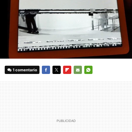
1 comentario
FACEBOOK
TWITTER
FLIPBOARD
E-
WHATSAPP
MAIL