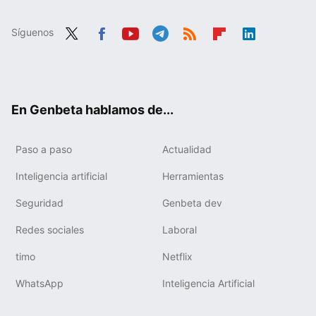
Síguenos
Twit
Fac
You
Tele
RSS
Flip
Link
ter
ebo
tub
gra
boa
edIn
ok
e
m
rd
En Genbeta hablamos de...
Paso a paso
Actualidad
Inteligencia artificial
Herramientas
Seguridad
Genbeta dev
Redes sociales
Laboral
timo
Netflix
WhatsApp
Inteligencia Artificial