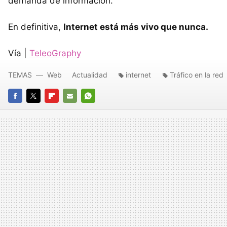
demanda de información.
En definitiva,
Internet está más vivo que nunca.
Vía |
TeleoGraphy
TEMAS
Web
Actualidad
internet
Tráfico en la red
FACEBOOK
TWITTER
FLIPBOARD
E-
WHATSAPP
MAIL