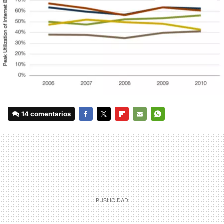
14 comentarios
FACEBOOK
TWITTER
FLIPBOARD
E-
WHATSAPP
MAIL