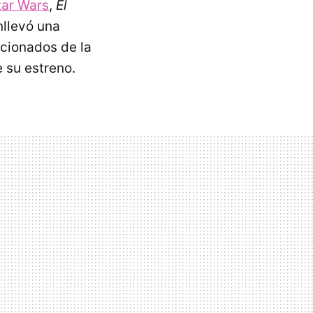
tar Wars
,
El
nllevó una
icionados de la
 su estreno.