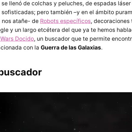
e se llenó de colchas y peluches, de espadas láser
sofisticadas; pero también –y en el ámbito pura
e nos atañe- de
Robots específicos
, decoraciones
gle y un largo etcétera del que ya te hemos hablad
 Wars Docido
, un buscador que te permite encontr
acionada con la
Guerra de las Galaxias
.
 buscador