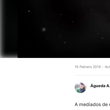
16 Febrero 2016
Act
Águeda A.
A mediados de d