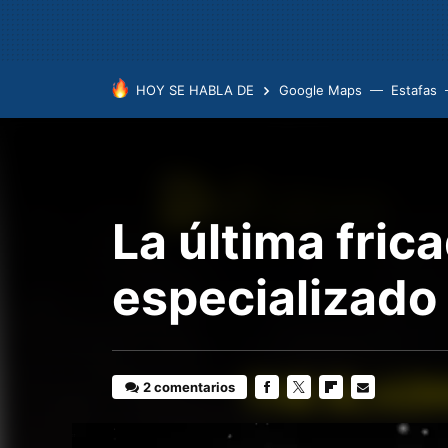
HOY SE HABLA DE
Google Maps
Estafas
La última fric
especializado
2 comentarios
FACEBOOK
TWITTER
FLIPBOARD
E-
MAIL