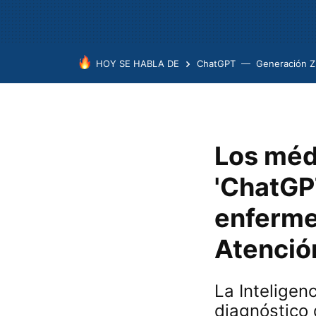
HOY SE HABLA DE
ChatGPT
Generación Z
Los méd
'ChatGP
enferme
Atenció
La Inteligen
diagnóstico