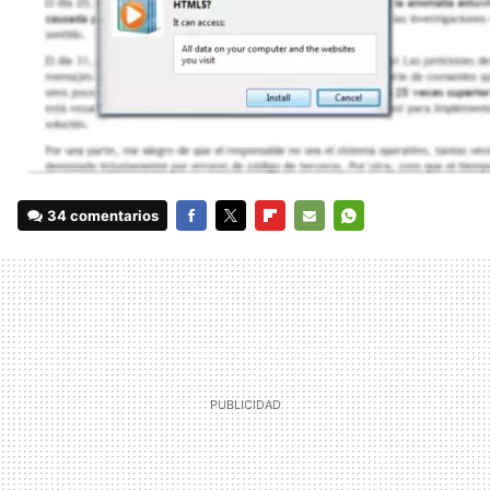
34 comentarios
FACEBOOK
TWITTER
FLIPBOARD
E-
WHATSAPP
MAIL