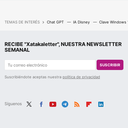
TEMAS DE INTERÉS
Chat GPT
IA Disney
Clave Windows
RECIBE "Xatakaletter", NUESTRA NEWSLETTER
SEMANAL
SUSCRIBIR
Suscribiéndote aceptas nuestra
política de privacidad
Síguenos
Twit
Fac
You
Tele
RSS
Flip
Link
ter
ebo
tub
gra
boa
edIn