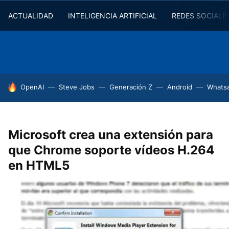
ACTUALIDAD
INTELIGENCIA ARTIFICIAL
REDES SOCIALE
HOY SE HABLA DE
OpenAI
Steve Jobs
Generación Z
Android
Whats
Microsoft crea una extensión para
que Chrome soporte vídeos H.264
en HTML5