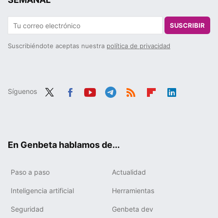
SUSCRIBIR
Suscribiéndote aceptas nuestra
política de privacidad
Síguenos
Twit
Fac
You
Tele
RSS
Flip
Link
ter
ebo
tub
gra
boa
edIn
ok
e
m
rd
En Genbeta hablamos de...
Paso a paso
Actualidad
Inteligencia artificial
Herramientas
Seguridad
Genbeta dev