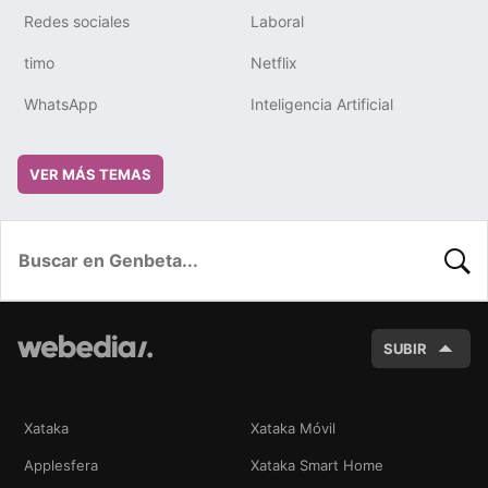
Redes sociales
Laboral
timo
Netflix
WhatsApp
Inteligencia Artificial
VER MÁS TEMAS
BUSC
SUBIR
Xataka
Xataka Móvil
Applesfera
Xataka Smart Home