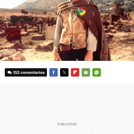
152 comentarios
FACEBOOK
TWITTER
FLIPBOARD
E-
WHATSAPP
MAIL