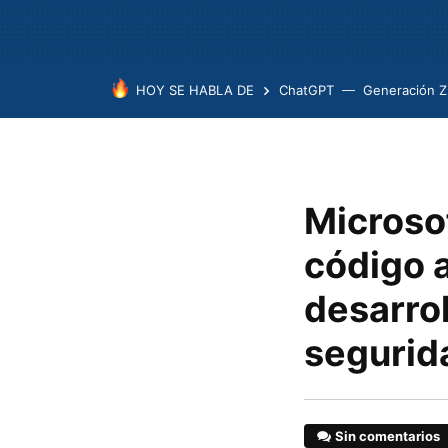
HOY SE HABLA DE
ChatGPT
Generación Z
Microso
código a
desarro
segurida
Sin comentarios