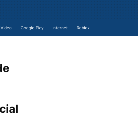
 Video
Google Play
Internet
Roblox
de
cial