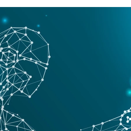
FACEBOOK
TWITTER
FLIPBOARD
E-
MAIL