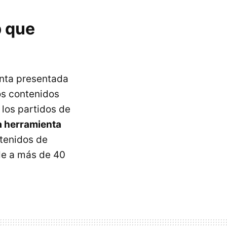
 que
unta presentada
los contenidos
 los partidos de
a herramienta
ntenidos de
nde a más de 40