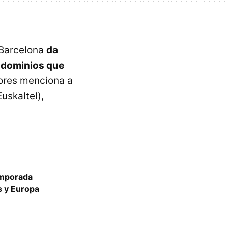
 Barcelona
da
e dominios que
dores menciona a
uskaltel),
temporada
s y Europa