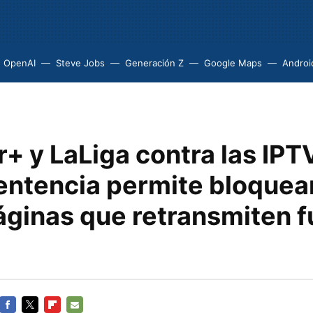
OpenAI
Steve Jobs
Generación Z
Google Maps
Androi
+ y LaLiga contra las IPTV
entencia permite bloquea
ginas que retransmiten fú