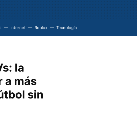
d
Internet
Roblox
Tecnología
s: la
r a más
tbol sin