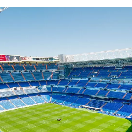
FACEBOOK
TWITTER
FLIPBOARD
E-
MAIL