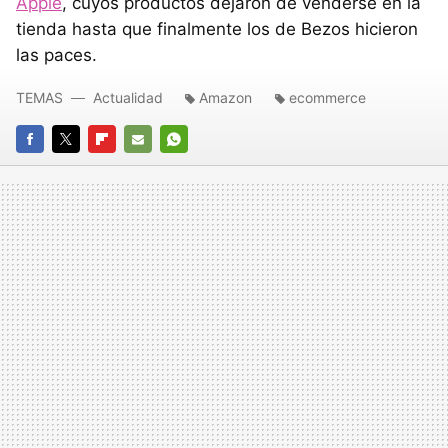
Apple
, cuyos productos dejaron de venderse en la
tienda hasta que finalmente los de Bezos hicieron
las paces.
TEMAS
Actualidad
Amazon
ecommerce
FACEBOOK
TWITTER
FLIPBOARD
E-
WHATSAPP
MAIL