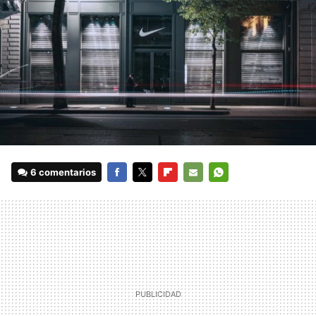
6 comentarios
FACEBOOK
TWITTER
FLIPBOARD
E-
WHATSAPP
MAIL