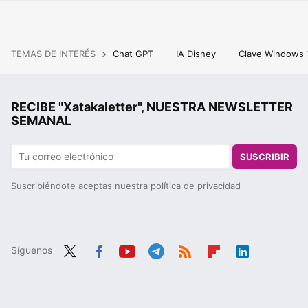
TEMAS DE INTERÉS
Chat GPT
IA Disney
Clave Windows
RECIBE "Xatakaletter", NUESTRA NEWSLETTER
SEMANAL
SUSCRIBIR
Suscribiéndote aceptas nuestra
política de privacidad
Síguenos
Twit
Fac
You
Tele
RSS
Flip
Link
ter
ebo
tub
gra
boa
edIn