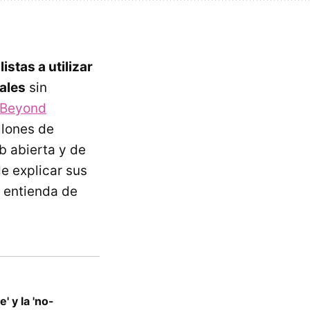
stas a utilizar
ales
sin
kBeyond
llones de
b abierta y de
de explicar sus
o entienda de
 y la 'no-