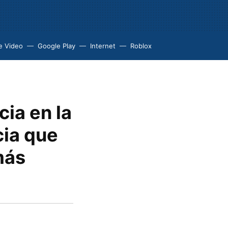
e Video
Google Play
Internet
Roblox
ia en la
cia que
más