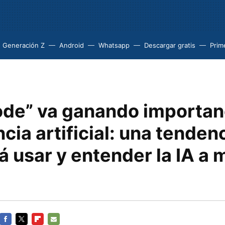
Generación Z
Android
Whatsapp
Descargar gratis
Prim
ode” va ganando importanc
ncia artificial: una tenden
á usar y entender la IA a 