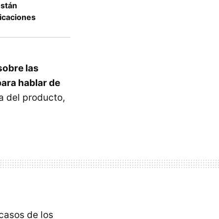
están
icaciones
sobre las
ara hablar de
a del producto,
casos de los