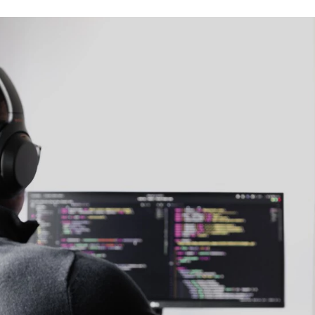
FACEBOOK
TWITTER
FLIPBOARD
E-
MAIL