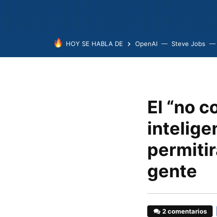
HOY SE HABLA DE
OpenAI
Steve Jobs
El “no c
intelige
permitir
gente
2 comentarios