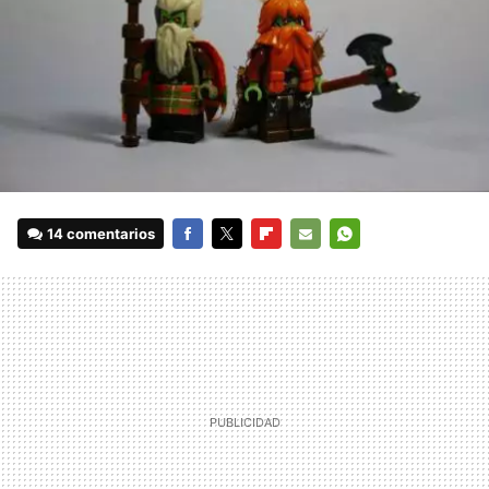
14 comentarios
FACEBOOK
TWITTER
FLIPBOARD
E-
WHATSAPP
MAIL