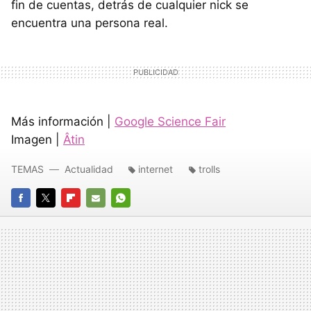
fin de cuentas, detrás de cualquier nick se
encuentra una persona real.
Más información |
Google Science Fair
Imagen |
Âtin
TEMAS
Actualidad
internet
trolls
FACEBOOK
TWITTER
FLIPBOARD
E-
WHATSAPP
MAIL