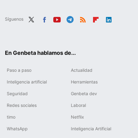
Síguenos
Twit
Fac
You
Tele
RSS
Flip
Link
ter
ebo
tub
gra
boa
edIn
ok
e
m
rd
En Genbeta hablamos de...
Paso a paso
Actualidad
Inteligencia artificial
Herramientas
Seguridad
Genbeta dev
Redes sociales
Laboral
timo
Netflix
WhatsApp
Inteligencia Artificial