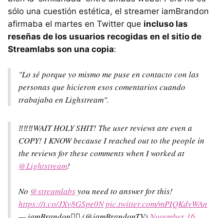
sólo una cuestión estética, el streamer iamBrandon
afirmaba el martes en Twitter que
incluso las
reseñas de los usuarios recogidas en el sitio de
Streamlabs son una copia
:
"Lo sé porque yo mismo me puse en contacto con las
personas que hicieron esos comentarios cuando
trabajaba en Lighstream".
‼️‼️‼️WAIT HOLY SHIT! The user reviews are even a
COPY! I KNOW because I reached out to the people in
the reviews for these comments when I worked at
@Lightstream
!
No
@streamlabs
you need to answer for this!
https://t.co/JXv8GSpe0N
pic.twitter.com/mPIQKdvWAn
— iamBrandon🏳️‍🌈 (@iamBrandonTV)
November 16,