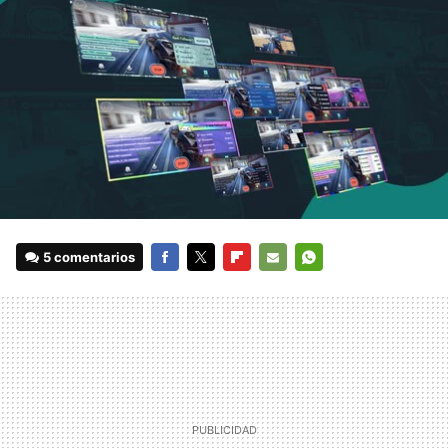
5 comentarios
FACEBOOK
TWITTER
FLIPBOARD
E-
WHATSAPP
MAIL