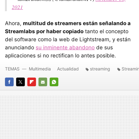
2021
Ahora,
multitud de streamers están señalando a
Streamlabs por haber copiado
tanto el concepto
del software como la web de Lightstream, y están
anunciando
su inminente abandono
de sus
aplicaciones si no rectifican lo antes posible.
TEMAS
Multimedia
Actualidad
streaming
Streamin
FACEBOOK
TWITTER
FLIPBOARD
E-
WHATSAPP
MAIL