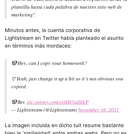
plantilla hasta cada palabra de nuestro sitio web de
marketing".
Minutos antes, la cuenta corporativa de
Lightstream en Twitter había planteado el asunto
en términos más mordaces:
🤡 Hey, can I copy your homework?
▽ Yeah, just change it up a bit so it’s not obvious you
copied.
🤡 Bet.
pic.twitter.com/xODY5uDZeP
— Lightstream (@Lightstream)
November 16, 2021
La imagen incluida en dicho tuit resume bastante
bien la 'similaridad' entre ambas webs. Pero no es