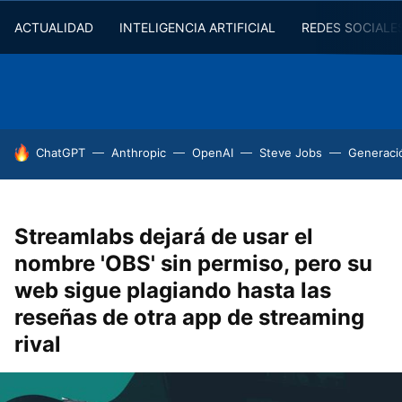
ACTUALIDAD
INTELIGENCIA ARTIFICIAL
REDES SOCIALE
HOY SE HABLA DE
ChatGPT
Anthropic
OpenAI
Steve Jobs
Generaci
Streamlabs dejará de usar el
nombre 'OBS' sin permiso, pero su
web sigue plagiando hasta las
reseñas de otra app de streaming
rival