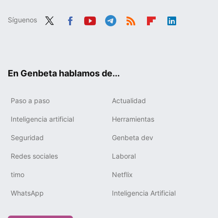
Síguenos
Twit
Fac
You
Tele
RSS
Flip
Link
ter
ebo
tub
gra
boa
edIn
ok
e
m
rd
En Genbeta hablamos de...
Paso a paso
Actualidad
Inteligencia artificial
Herramientas
Seguridad
Genbeta dev
Redes sociales
Laboral
timo
Netflix
WhatsApp
Inteligencia Artificial