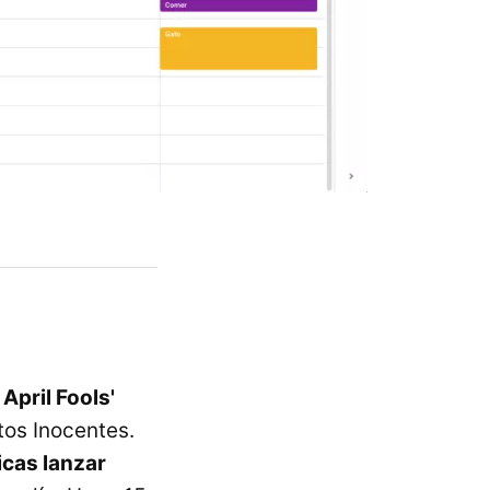
l
April Fools'
tos Inocentes.
icas lanzar