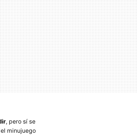
ir
, pero sí se
 del minujuego