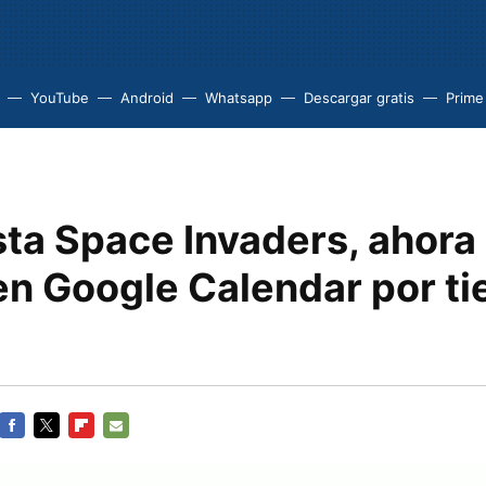
YouTube
Android
Whatsapp
Descargar gratis
Prime
usta Space Invaders, ahor
 en Google Calendar por t
FACEBOOK
TWITTER
FLIPBOARD
E-
MAIL