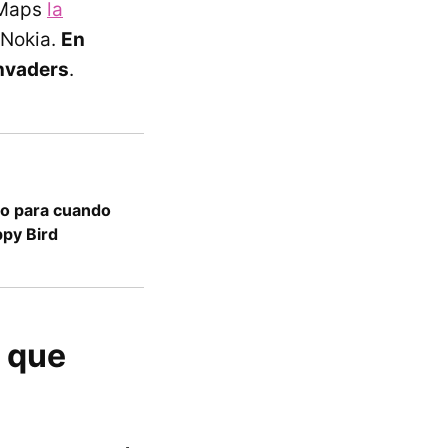
 Maps
la
 Nokia.
En
Invaders
.
go para cuando
ppy Bird
y que