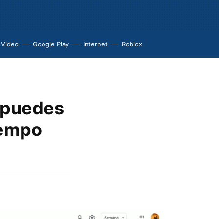
 Video
Google Play
Internet
Roblox
a puedes
iempo