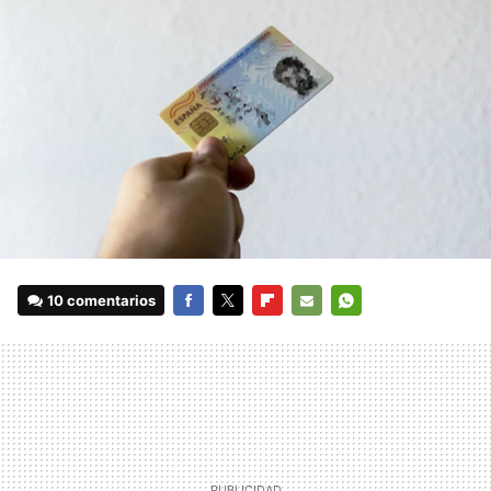
10 comentarios
FACEBOOK
TWITTER
FLIPBOARD
E-
WHATSAPP
MAIL