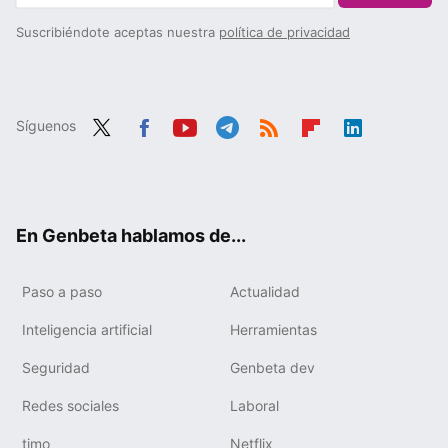
Suscribiéndote aceptas nuestra
política de privacidad
Síguenos
Twit
Fac
You
Tele
RSS
Flip
Link
ter
ebo
tub
gra
boa
edIn
ok
e
m
rd
En Genbeta hablamos de...
Paso a paso
Actualidad
Inteligencia artificial
Herramientas
Seguridad
Genbeta dev
Redes sociales
Laboral
timo
Netflix