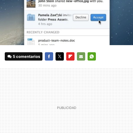
5 comentarios
FACEBOOK
TWITTER
FLIPBOARD
E-
WHATSAPP
MAIL