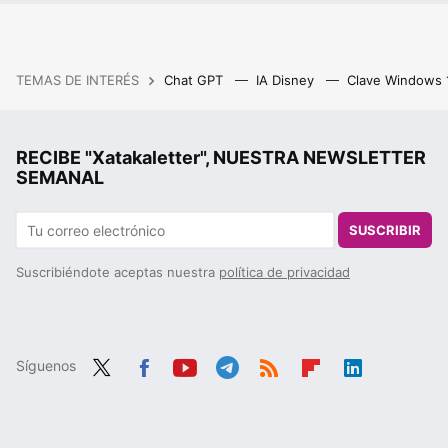
TEMAS DE INTERÉS
Chat GPT
IA Disney
Clave Windows
RECIBE "Xatakaletter", NUESTRA NEWSLETTER
SEMANAL
SUSCRIBIR
Suscribiéndote aceptas nuestra
política de privacidad
Síguenos
Twit
Fac
You
Tele
RSS
Flip
Link
ter
ebo
tub
gra
boa
edIn