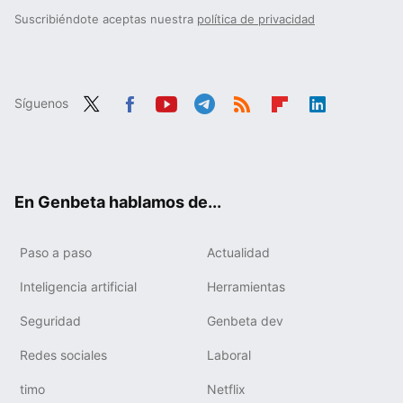
Suscribiéndote aceptas nuestra
política de privacidad
Síguenos
Twit
Fac
You
Tele
RSS
Flip
Link
ter
ebo
tub
gra
boa
edIn
ok
e
m
rd
En Genbeta hablamos de...
Paso a paso
Actualidad
Inteligencia artificial
Herramientas
Seguridad
Genbeta dev
Redes sociales
Laboral
timo
Netflix