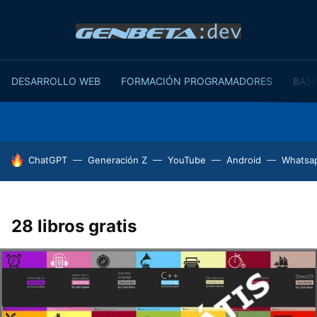
DESARROLLO WEB
FORMACIÓN PROGRAMADORES
BASE
HOY SE HABLA DE
ChatGPT
Generación Z
YouTube
Android
Whatsa
28 libros gratis