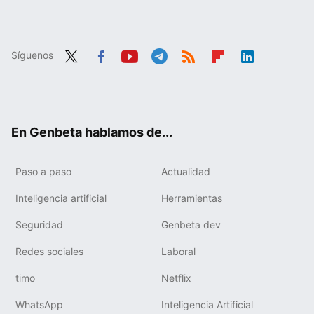
Síguenos
Twit
Fac
You
Tele
RSS
Flip
Link
ter
ebo
tub
gra
boa
edIn
ok
e
m
rd
En Genbeta hablamos de...
Paso a paso
Actualidad
Inteligencia artificial
Herramientas
Seguridad
Genbeta dev
Redes sociales
Laboral
timo
Netflix
WhatsApp
Inteligencia Artificial