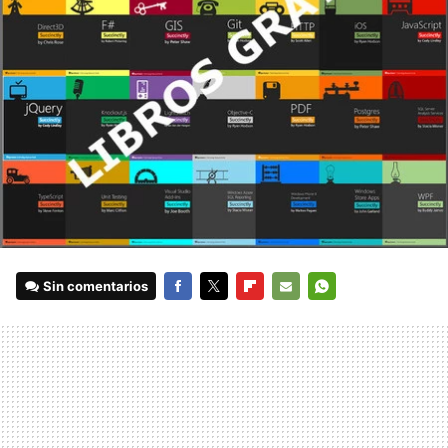
Sin comentarios
FACEBOOK
TWITTER
FLIPBOARD
E-
WHATSAPP
MAIL