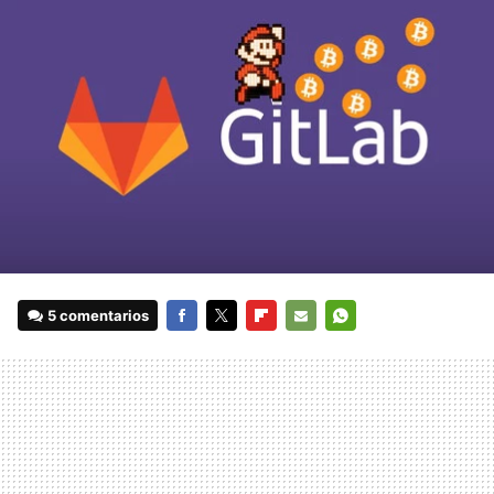
5 comentarios
FACEBOOK
TWITTER
FLIPBOARD
E-
WHATSAPP
MAIL