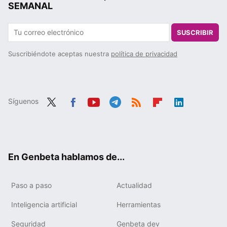
SEMANAL
SUSCRIBIR
Suscribiéndote aceptas nuestra
política de privacidad
Síguenos
Twit
Fac
You
Tele
RSS
Flip
Link
ter
ebo
tub
gra
boa
edIn
ok
e
m
rd
En Genbeta hablamos de...
Paso a paso
Actualidad
Inteligencia artificial
Herramientas
Seguridad
Genbeta dev