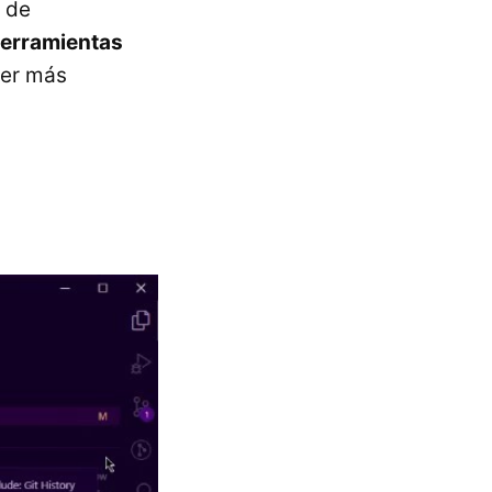
a de
herramientas
ser más