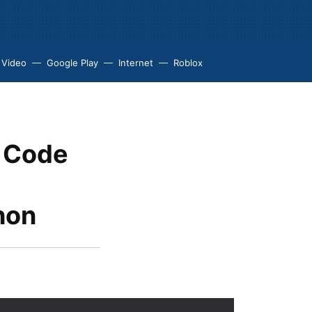
 Video
Google Play
Internet
Roblox
o Code
hon