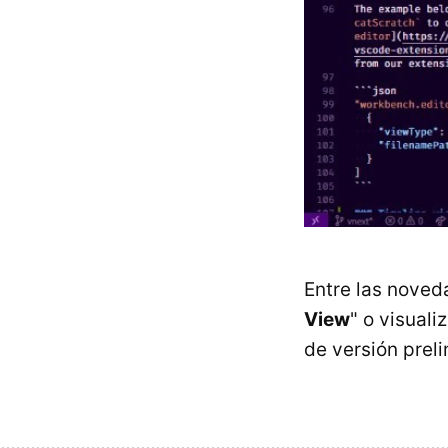
Entre las nove
View
" o visuali
de versión preli