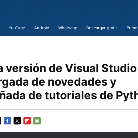
YouTube
Android
Whatsapp
Descargar gratis
Prime
a versión de Visual Studi
argada de novedades y
ada de tutoriales de Pyt
FACEBOOK
TWITTER
FLIPBOARD
E-
MAIL