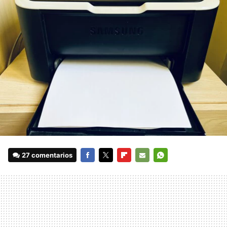
27 comentarios
FACEBOOK
TWITTER
FLIPBOARD
E-
WHATSAPP
MAIL