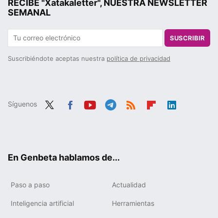
RECIBE "Xatakaletter", NUESTRA NEWSLETTER
SEMANAL
SUSCRIBIR
Suscribiéndote aceptas nuestra
política de privacidad
Síguenos
Twit
Fac
You
Tele
RSS
Flip
Link
ter
ebo
tub
gra
boa
edIn
ok
e
m
rd
En Genbeta hablamos de...
Paso a paso
Actualidad
Inteligencia artificial
Herramientas