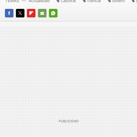
TEMAS
Actualidad
Laboral
francia
dinero
FACEBOOK
TWITTER
FLIPBOARD
E-
WHATSAPP
MAIL