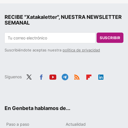
RECIBE "Xatakaletter", NUESTRA NEWSLETTER
SEMANAL
SUSCRIBIR
Suscribiéndote aceptas nuestra
política de privacidad
Síguenos
Twit
Fac
You
Tele
RSS
Flip
Link
ter
ebo
tub
gra
boa
edIn
ok
e
m
rd
En Genbeta hablamos de...
Paso a paso
Actualidad