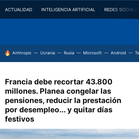
ACTUALIDAD
INTELIGENCIA ARTIFICIAL
REDES SOCIALE
HOY SE HABLA DE
Anthropic
Ucrania
Rusia
Microsoft
Android
T
Francia debe recortar 43.800
millones. Planea congelar las
pensiones, reducir la prestación
por desempleo... y quitar días
festivos