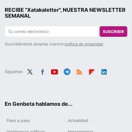
RECIBE "Xatakaletter", NUESTRA NEWSLETTER
SEMANAL
SUSCRIBIR
Suscribiéndote aceptas nuestra
política de privacidad
Síguenos
Twit
Fac
You
Tele
RSS
Flip
Link
ter
ebo
tub
gra
boa
edIn
ok
e
m
rd
En Genbeta hablamos de...
Paso a paso
Actualidad
Inteligencia artificial
Herramientas