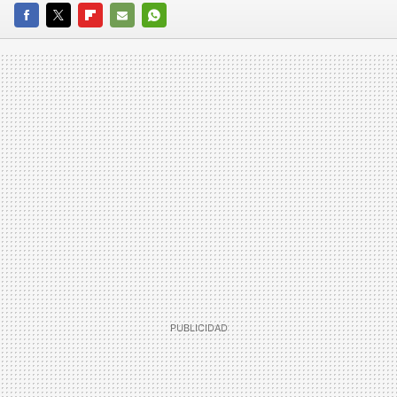
FACEBOOK
TWITTER
FLIPBOARD
E-
WHATSAPP
MAIL