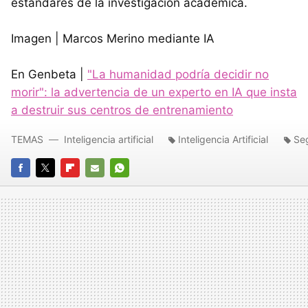
estándares de la investigación académica.
Imagen | Marcos Merino mediante IA
En Genbeta |
"La humanidad podría decidir no
morir": la advertencia de un experto en IA que insta
a destruir sus centros de entrenamiento
TEMAS
Inteligencia artificial
Inteligencia Artificial
Se
FACEBOOK
TWITTER
FLIPBOARD
E-
WHATSAPP
MAIL