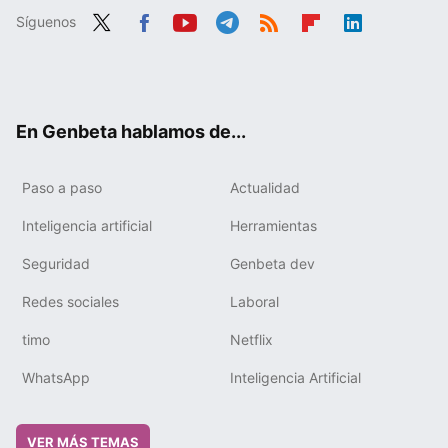
Síguenos
Twit
Fac
You
Tele
RSS
Flip
Link
ter
ebo
tub
gra
boa
edIn
ok
e
m
rd
En Genbeta hablamos de...
Paso a paso
Actualidad
Inteligencia artificial
Herramientas
Seguridad
Genbeta dev
Redes sociales
Laboral
timo
Netflix
WhatsApp
Inteligencia Artificial
VER MÁS TEMAS