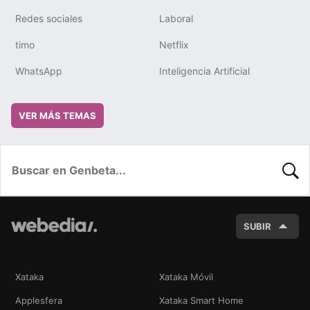
Redes sociales
Laboral
timo
Netflix
WhatsApp
Inteligencia Artificial
VER MÁS TEMAS
BUSC
SUBIR
Xataka
Xataka Móvil
Applesfera
Xataka Smart Home