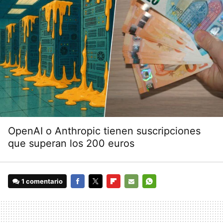
OpenAI o Anthropic tienen suscripciones
que superan los 200 euros
1 comentario
FACEBOOK
TWITTER
FLIPBOARD
E-
WHATSAPP
MAIL