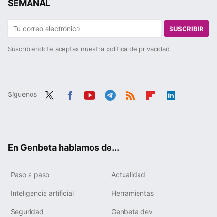
SEMANAL
SUSCRIBIR
Suscribiéndote aceptas nuestra
política de privacidad
Síguenos
Twit
Fac
You
Tele
RSS
Flip
Link
ter
ebo
tub
gra
boa
edIn
ok
e
m
rd
En Genbeta hablamos de...
Paso a paso
Actualidad
Inteligencia artificial
Herramientas
Seguridad
Genbeta dev