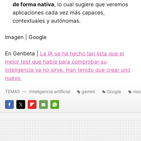
de forma nativa
, lo cual sugiere que veremos
aplicaciones cada vez más capaces,
contextuales y autónomas.
Imagen | Google
En Genbeta |
La IA se ha hecho tan lista que el
mejor test que había para comprobar su
inteligencia ya no sirve. Han tenido que crear uno
nuevo
TEMAS
Inteligencia artificial
gemini
Google
mod
FACEBOOK
TWITTER
FLIPBOARD
E-
WHATSAPP
MAIL