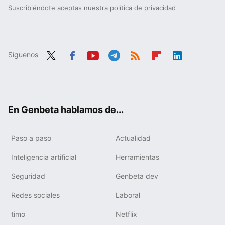
Suscribiéndote aceptas nuestra
política de privacidad
Síguenos
Twit
Fac
You
Tele
RSS
Flip
Link
ter
ebo
tub
gra
boa
edIn
ok
e
m
rd
En Genbeta hablamos de...
Paso a paso
Actualidad
Inteligencia artificial
Herramientas
Seguridad
Genbeta dev
Redes sociales
Laboral
timo
Netflix